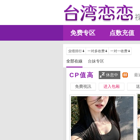
免费专区
点数充值
业绩排行
一对多收费
一对一收费
全部在線
台妹专区
CP值高
休息中
最
免費視訊
进入包厢
送