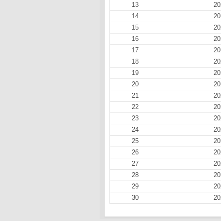
13
20
14
20
15
20
16
20
17
20
18
20
19
20
20
20
21
20
22
20
23
20
24
20
25
20
26
20
27
20
28
20
29
20
30
20