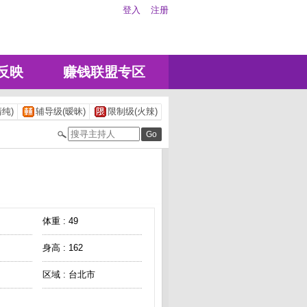
登入
注册
反映
赚钱联盟专区
纯)
辅导级(暧昧)
限制级(火辣)
体重 : 49
身高 : 162
区域 : 台北市